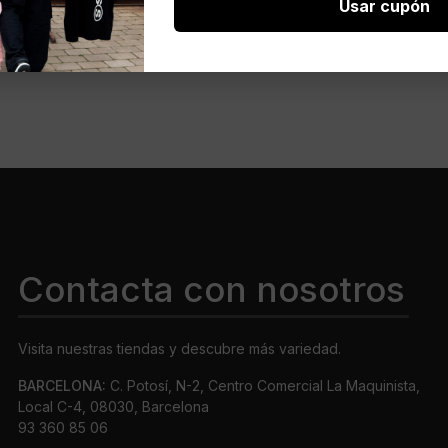
Usar cupón
orra » STRETCH
39,95
€
TY LOSLAK BLKOTC »
Contacta con nosotros
Visita nuestras tiendas y descubre más variedad.
BARCELONA:
C. Potosí, N-2, Centro Comercial La Maquinista,
Local C-4, 08030, Barcelona
93 360 85 06