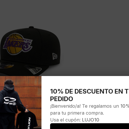
10% DE DESCUENTO EN T
PEDIDO
¡Bienvenido/a! Te regalamos un
10%
para tu primera compra.
Usa el cupón:
LUJO10