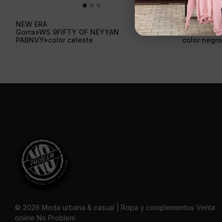
NEW ERA
NEW ERA G
45,00
€
Gorra»WS 9FIFTY OF NEYYAN
SNAP 9FIF
PABNVY»color celeste
color negro
© 2026 Moda urbana & casual | Ropa y complementos Venta
online No Problem