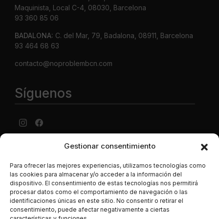
Maquinista, Local C-4, 08030, Barcelona
93 360 85 06
BADALONA:
C. del Mar, 79, Badalona, 08911, Barcelona
93 464 68 63
contacto@noproblembcn.com
Síguenos
Gestionar consentimiento
Aviso Legal
·
Política de privacidad
·
Política de cookies ·
Condiciones generales Contratación ·
Política de envíos y
Para ofrecer las mejores experiencias, utilizamos tecnologías como
precios
las cookies para almacenar y/o acceder a la información del
dispositivo. El consentimiento de estas tecnologías nos permitirá
LUJONYC S.L., C. Potosí, N-2, Centro Comercial La
procesar datos como el comportamiento de navegación o las
Maquinista, Local C-4, 08030, Barcelona España. CIF B-
identificaciones únicas en este sitio. No consentir o retirar el
62786496. Los datos de las tarjetas de crédito se
consentimiento, puede afectar negativamente a ciertas
introducen en una página segura de la entidad bancaria, y
características y funciones.