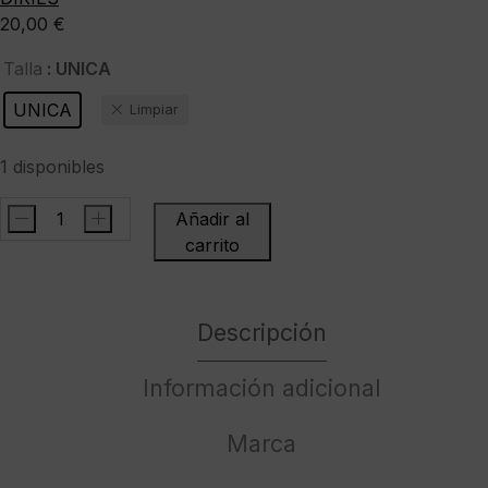
20,00
€
: UNICA
Talla
UNICA
Limpiar
1 disponibles
-
+
Añadir al
DIKIES
carrito
Gorro
"
GIBSLAND
Descripción
BEANIE
ECRU
Información adicional
"
cantidad
Marca