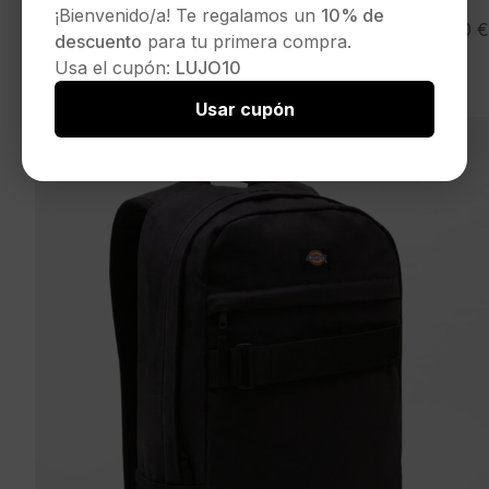
¡Bienvenido/a! Te regalamos un
10% de
DIKIES Riñonera » BLANCHARD KHAKI » color
29,00
€
descuento
para tu primera compra.
kaki
Usa el cupón:
LUJO10
Seleccionar opciones
Usar cupón