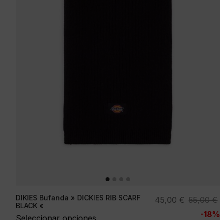
DIKIES Bufanda » DICKIES RIB SCARF
El
El
45,00
€
55,00
€
BLACK «
precio
precio
-18%
Seleccionar opciones