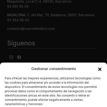
Maquinista, Local C-4, 08030, Barcelona
93 360 85 06
BADALONA:
C. del Mar, 79, Badalona, 08911, Barcelona
93 464 68 63
contacto@noproblembcn.com
Síguenos
Gestionar consentimiento
Aviso Legal
·
Política de privacidad
·
Política de cookies ·
Condiciones generales Contratación ·
Política de envíos y
Para ofrecer las mejores experiencias, utilizamos tecnologías como
precios
las cookies para almacenar y/o acceder a la información del
dispositivo. El consentimiento de estas tecnologías nos permitirá
LUJONYC S.L., C. Potosí, N-2, Centro Comercial La
procesar datos como el comportamiento de navegación o las
Maquinista, Local C-4, 08030, Barcelona España. CIF B-
identificaciones únicas en este sitio. No consentir o retirar el
62786496. Los datos de las tarjetas de crédito se
consentimiento, puede afectar negativamente a ciertas
introducen en una página segura de la entidad bancaria, y
características y funciones.