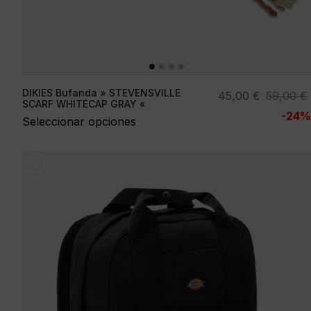
DIKIES Bufanda » STEVENSVILLE
El
El
45,00
€
59,00
€
SCARF WHITECAP GRAY «
precio
precio
-24%
Seleccionar opciones
original
actual
era:
es:
59,00 €.
45,00 €.