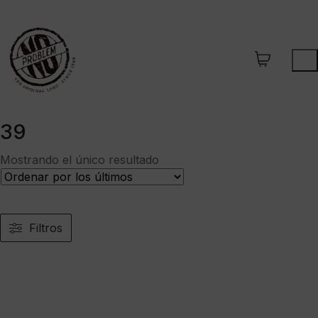
39
Mostrando el único resultado
Filtros