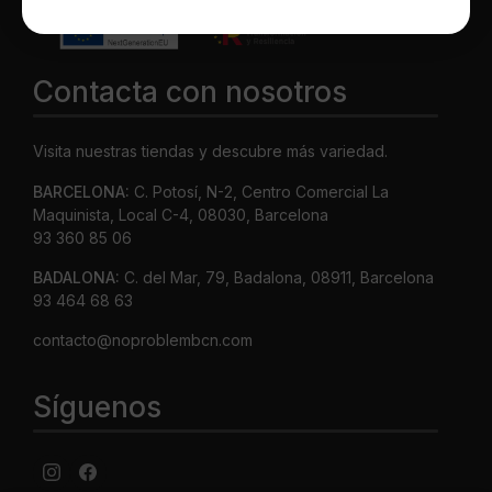
Contacta con nosotros
Visita nuestras tiendas y descubre más variedad.
BARCELONA:
C. Potosí, N-2, Centro Comercial La
Maquinista, Local C-4, 08030, Barcelona
93 360 85 06
BADALONA:
C. del Mar, 79, Badalona, 08911, Barcelona
93 464 68 63
contacto@noproblembcn.com
Síguenos