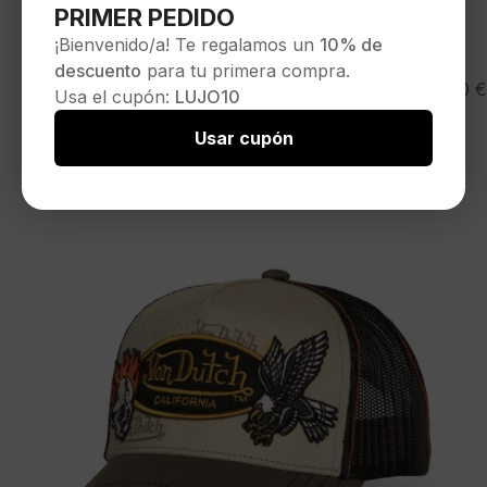
PRIMER PEDIDO
¡Bienvenido/a! Te regalamos un
10% de
descuento
para tu primera compra.
VON DUTCH
35,00
€
Usa el cupón:
LUJO10
Gorra»CAR06 «
Seleccionar opciones
Usar cupón