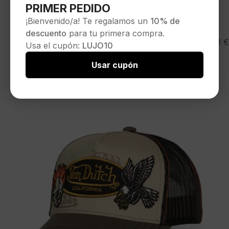
PRIMER PEDIDO
¡Bienvenido/a! Te regalamos un
10% de
descuento
para tu primera compra.
VON DUTCH
35,00
€
Usa el cupón:
LUJO10
Gorra»CAFE04″
Seleccionar opciones
Usar cupón