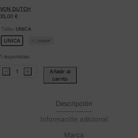
VON DUTCH
35,00
€
: UNICA
Talla
UNICA
Limpiar
1 disponibles
-
+
Añadir al
VON
carrito
DUTCHGorra"FRESH05"color
amarillo
cantidad
Descripción
Información adicional
Marca