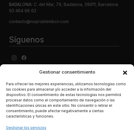
BADALONA:
C. del Mar, 79, Badalona, 08911, Barcelona
93 464 68 63
contacto@noproblembcn.com
Síguenos
Gestionar consentimiento
Aviso Legal
·
Política de privacidad
·
Política de cookies ·
Condiciones generales Contratación ·
Política de envíos y
Para ofrecer las mejores experiencias, utilizamos tecnologías como
precios
las cookies para almacenar y/o acceder a la información del
dispositivo. El consentimiento de estas tecnologías nos permitirá
LUJONYC S.L., C. Potosí, N-2, Centro Comercial La
procesar datos como el comportamiento de navegación o las
Maquinista, Local C-4, 08030, Barcelona España. CIF B-
identificaciones únicas en este sitio. No consentir o retirar el
62786496. Los datos de las tarjetas de crédito se
consentimiento, puede afectar negativamente a ciertas
introducen en una página segura de la entidad bancaria, y
características y funciones.
son transferidos mediante tencología SSL de manera
Gestionar los servicios
íntegra, segura, y totalmente cifrada o encriptada a través