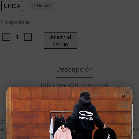
UNICA
Limpiar
7 disponibles
-
+
Añadir al
SPRAYGROUNDRiñonera"MIX
carrito
AND
MATCH
SCRIBBLE
Descripción
SAVVY
CROSSBODY"
Información adicional
cantidad
×
Marca
SPRAYGROUND
Riñonera»MIX AND MATCH SCRIBBLE SAVVY CROSSBO