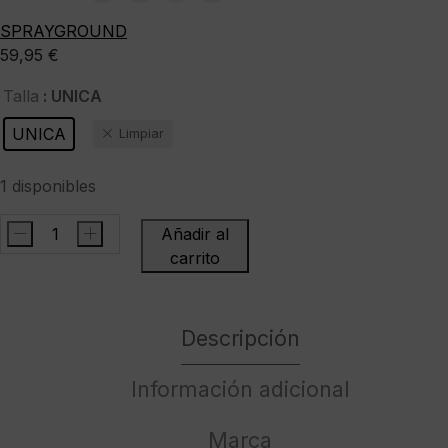
SPRAYGROUND
59,95
€
: UNICA
Talla
UNICA
Limpiar
1 disponibles
-
+
Añadir al
SPRAYGROUNDBilletero"DRIPPING
carrito
SHARKS
IN
PARIS
Descripción
WALLET"
cantidad
Información adicional
Marca