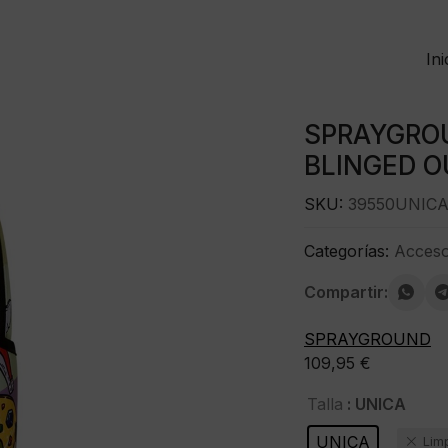
Ini
SPRAYGROU
BLINGED O
SKU:
39550UNIC
Categorías:
Acceso
Compartir:
SPRAYGROUND
109,95
€
: UNICA
Talla
UNICA
Lim