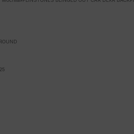
Mochila»FLINSTONES BLINGED OUT CAR DLXR BACKP
ROUND
25