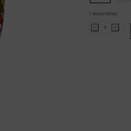
1 disponibles
-
+
SPRAYGROUND
Mochila"FLINST
BLINGED
OUT
CAR
DLXR
BACKPACK"
cantidad