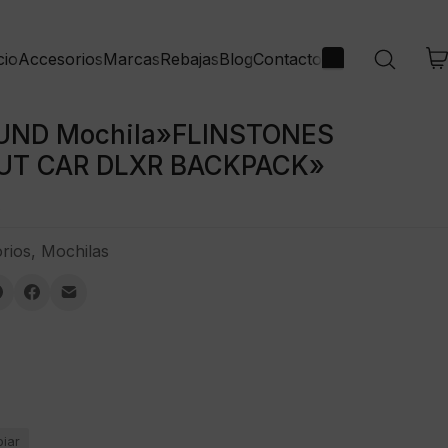
cio
Marcas
Rebajas
Blog
Contacto
Accesorios
ND Mochila»FLINSTONES
UT CAR DLXR BACKPACK»
A
rios
,
Mochilas
piar