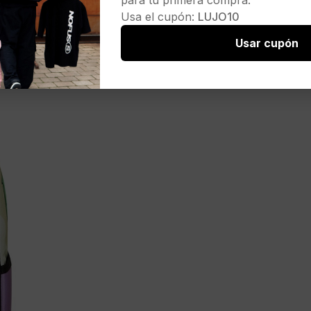
para tu primera compra.
Usa el cupón:
LUJO10
Usar cupón