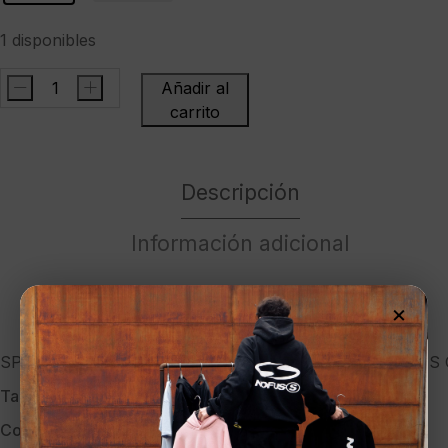
1 disponibles
-
+
Añadir al
SPRAYGROUND
carrito
Maleta"SAWTOOTH
SHARKS
IN
Descripción
PARIS
CARRY-
Información adicional
ON
LUGGAGE"
cantidad
Marca
×
SPRAYGROUND Maleta»SAWTOOTH SHARKS IN PARIS
Talla:
UNICA
Color:
UNICO