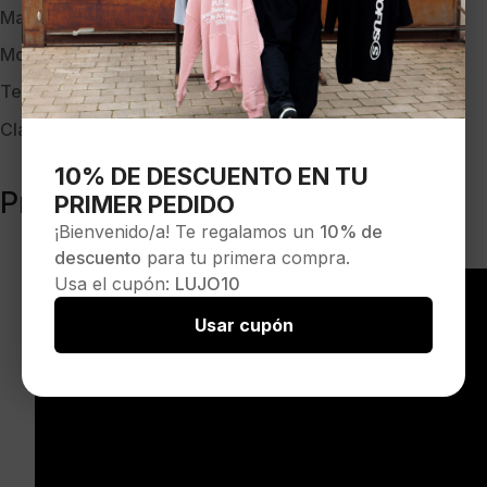
Marca:
SPRAYGROUND
Modelo:
CL270
Temporada:
PV-25
Clave:
39546
10% DE DESCUENTO EN TU
Productos relacionados
PRIMER PEDIDO
¡Bienvenido/a! Te regalamos un
10% de
descuento
para tu primera compra.
Usa el cupón:
LUJO10
Usar cupón