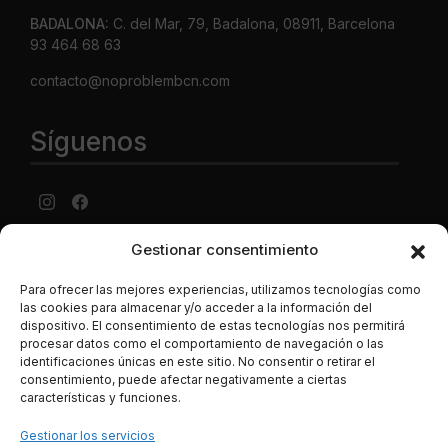
BADALONA:
C. del Mar, 79, Badalona, 08911, Barcelona
93 464 68 63
contacto@noproblembcn.com
Síguenos
Gestionar consentimiento
Aviso Legal
·
Política de privacidad
·
Política de cookies ·
Condiciones generales Contratación ·
Política de envíos y
Para ofrecer las mejores experiencias, utilizamos tecnologías como
precios
las cookies para almacenar y/o acceder a la información del
dispositivo. El consentimiento de estas tecnologías nos permitirá
LUJONYC S.L., C. Potosí, N-2, Centro Comercial La
procesar datos como el comportamiento de navegación o las
Maquinista, Local C-4, 08030, Barcelona España. CIF B-
identificaciones únicas en este sitio. No consentir o retirar el
62786496. Los datos de las tarjetas de crédito se
consentimiento, puede afectar negativamente a ciertas
introducen en una página segura de la entidad bancaria, y
características y funciones.
son transferidos mediante tencología SSL de manera
Gestionar los servicios
íntegra, segura, y totalmente cifrada o encriptada a través