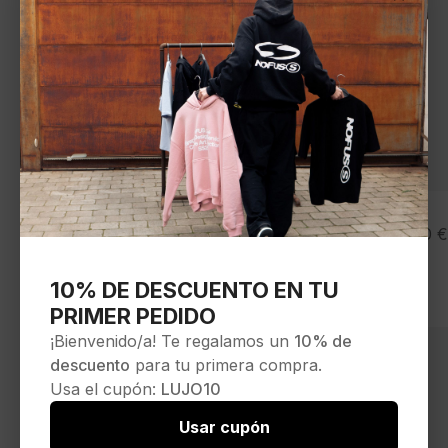
KANGOL
75,00
€
Boina»ANEMONE 504″color denim azul
Seleccionar opciones
10% DE DESCUENTO EN TU
PRIMER PEDIDO
¡Bienvenido/a! Te regalamos un
10% de
descuento
para tu primera compra.
Usa el cupón:
LUJO10
Usar cupón