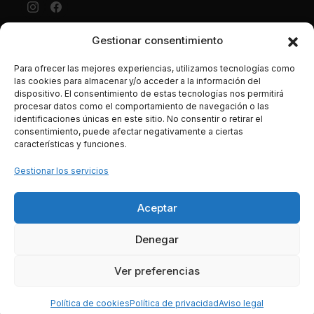
Gestionar consentimiento
Aviso Legal
·
Política de privacidad
·
Política de cookies ·
Condiciones generales Contratación ·
Política de envíos y
Para ofrecer las mejores experiencias, utilizamos tecnologías como
precios
las cookies para almacenar y/o acceder a la información del
dispositivo. El consentimiento de estas tecnologías nos permitirá
LUJONYC S.L., C. Potosí, N-2, Centro Comercial La
procesar datos como el comportamiento de navegación o las
Maquinista, Local C-4, 08030, Barcelona España. CIF B-
identificaciones únicas en este sitio. No consentir o retirar el
62786496. Los datos de las tarjetas de crédito se
consentimiento, puede afectar negativamente a ciertas
introducen en una página segura de la entidad bancaria, y
características y funciones.
son transferidos mediante tencología SSL de manera
Gestionar los servicios
íntegra, segura, y totalmente cifrada o encriptada a través
de la red.
Aceptar
Pago seguro
Denegar
Ver preferencias
Política de cookies
Política de privacidad
Aviso legal