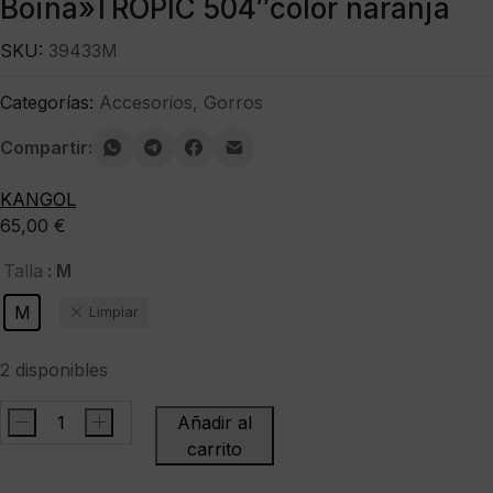
Boina»TROPIC 504″color naranja
SKU:
39433M
Categorías:
Accesorios
,
Gorros
Compartir:
KANGOL
65,00
€
: M
Talla
M
Limpiar
2 disponibles
-
+
Añadir al
KANGOLBoina"TROPIC
carrito
504"color
naranja