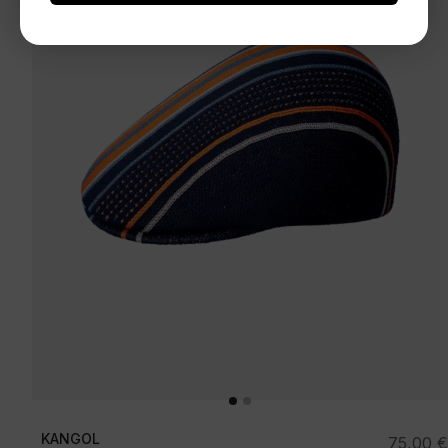
KANGOL
75,00
€