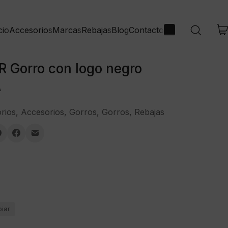
cio
Marcas
Rebajas
Blog
Contacto
Accesorios
 Gorro con logo negro
A
rios
,
Accesorios
,
Gorros
,
Gorros
,
Rebajas
piar