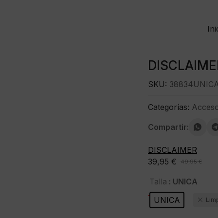
Ini
DISCLAIMER
SKU:
38834UNIC
Categorías:
Acceso
Compartir:
DISCLAIMER
39,95
€
49,95
€
El
El
precio
precio
: UNICA
Talla
original
actual
-20%
UNICA
Lim
era:
es:
49,95 €.
39,95 €.