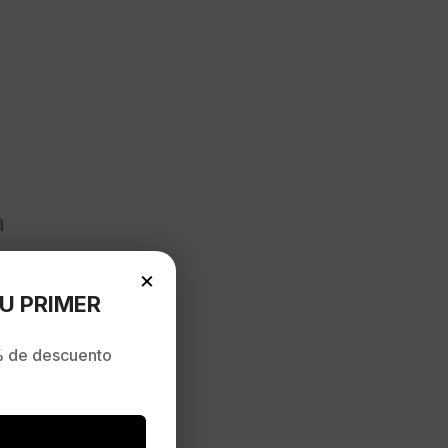
a
×
U PRIMER
 de descuento