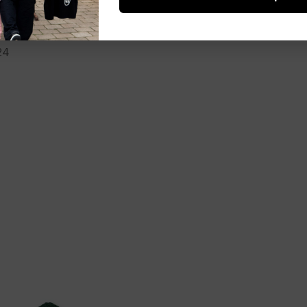
4629 NERO
24