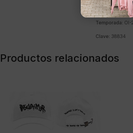
Modelo:
24IDS5
Temporada:
OI-
Clave:
38834
Productos relacionados