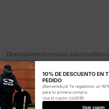
Descripción
Información adicional
Marc
ro con logo negro
10% DE DESCUENTO EN T
PEDIDO
¡Bienvenido/a! Te regalamos un
10%
para tu primera compra.
Usa el cupón:
LUJO10
MER
Usar cupón