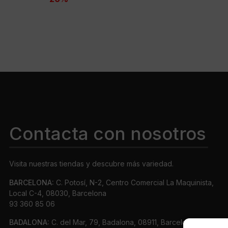
49,95 €.
39,94 €.
Contacta con nosotros
Visita nuestras tiendas y descubre más variedad.
BARCELONA:
C. Potosí, N-2, Centro Comercial La Maquinista,
Local C-4, 08030, Barcelona
93 360 85 06
BADALONA:
C. del Mar, 79, Badalona, 08911, Barcelona