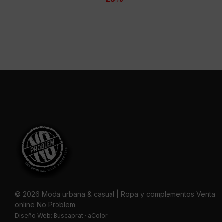
49,95 €.
39,95 €.
© 2026 Moda urbana & casual | Ropa y complementos Venta
online No Problem
Diseño Web:
Buscaprat
·
aColor