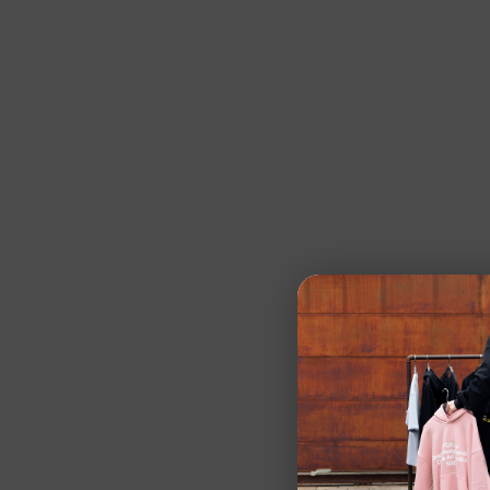
DISCLAIMER Gor
Talla:
UNICA
Color:
NEGRO
Marca:
DISCLAI