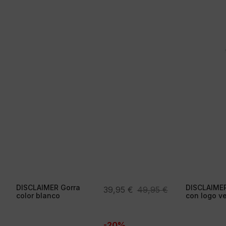
DISCLAIMER Gorra
DISCLAIMER
El
El
39,95
€
49,95
€
color blanco
con logo v
precio
precio
original
actual
-20%
era:
es: