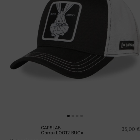
CAPSLAB
35,00
€
Gorra»LOO12 BUG»