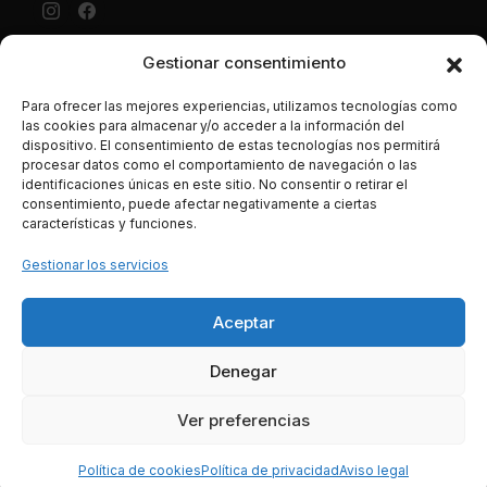
Gestionar consentimiento
Aviso Legal
·
Política de privacidad
·
Política de cookies ·
Condiciones generales Contratación ·
Política de envíos y
Para ofrecer las mejores experiencias, utilizamos tecnologías como
precios
las cookies para almacenar y/o acceder a la información del
dispositivo. El consentimiento de estas tecnologías nos permitirá
LUJONYC S.L., C. Potosí, N-2, Centro Comercial La
procesar datos como el comportamiento de navegación o las
Maquinista, Local C-4, 08030, Barcelona España. CIF B-
identificaciones únicas en este sitio. No consentir o retirar el
62786496. Los datos de las tarjetas de crédito se
consentimiento, puede afectar negativamente a ciertas
introducen en una página segura de la entidad bancaria, y
características y funciones.
son transferidos mediante tencología SSL de manera
Gestionar los servicios
íntegra, segura, y totalmente cifrada o encriptada a través
de la red.
Aceptar
Pago seguro
Denegar
Ver preferencias
Política de cookies
Política de privacidad
Aviso legal