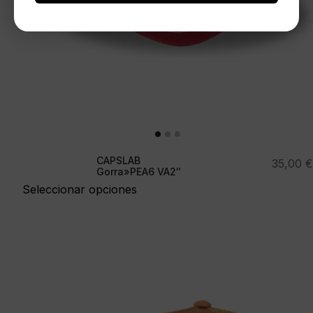
CAPSLAB
35,00
€
Gorra»PEA6 VA2″
Seleccionar opciones