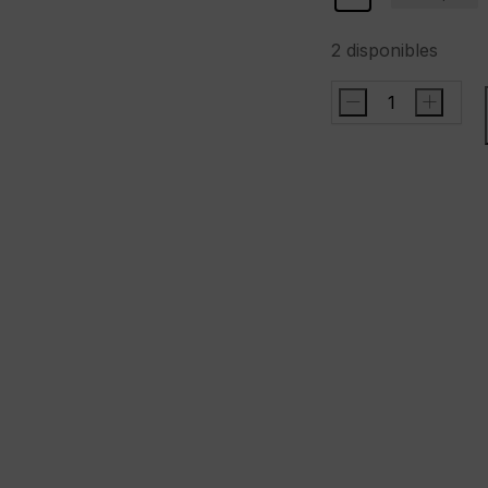
2 disponibles
-
+
AMERICAN
SOCKS
Calcetines
"
Bike
Monster
"
serie
Signature
cantidad