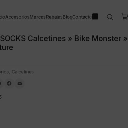
cio
Marcas
Rebajas
Blog
Contacto
Accesorios
OCKS Calcetines » Bike Monster »
ture
rios
,
Calcetines
S