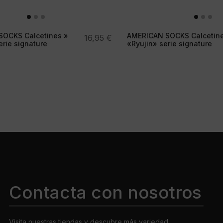
OCKS Calcetines »
AMERICAN SOCKS Calcetin
16,95
€
serie signature
«Ryujin» serie signature
Contacta con nosotros
Visita nuestras tiendas y descubre más variedad.