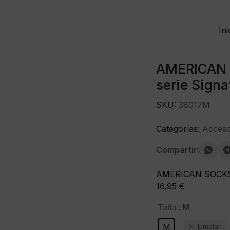
Ini
AMERICAN S
serie Signa
SKU:
38017M
Categorías:
Acceso
Compartir:
AMERICAN SOCK
16,95
€
: M
Talla
M
Limpiar