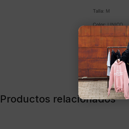
Talla:
M
Color:
UNICO
Marca:
AMERIC
Modelo:
AS344
Temporada:
PV-
Clave:
38017
Productos relacionados