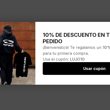
AN SOCKS
10% DE DESCUENTO EN T
PEDIDO
¡Bienvenido/a! Te regalamos un
10%
para tu primera compra.
25
Usa el cupón:
LUJO10
Usar cupón