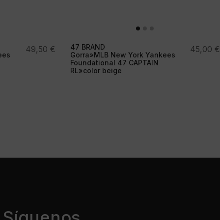
47 BRAND
49,50
€
45,00
€
ees
Gorra»MLB New York Yankees
Foundational 47 CAPTAIN
RL»color beige
Síguenos