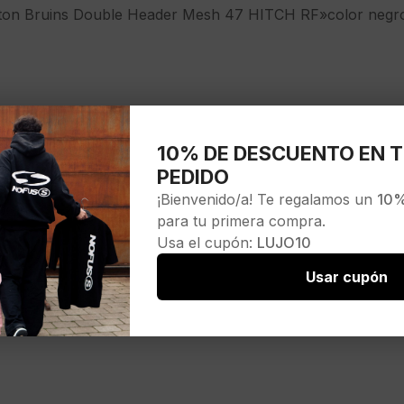
on Bruins Double Header Mesh 47 HITCH RF»color negr
ND
10% DE DESCUENTO EN T
PEDIDO
RM01EWP-BK
¡Bienvenido/a! Te regalamos un
10%
para tu primera compra.
25
Usa el cupón:
LUJO10
Usar cupón