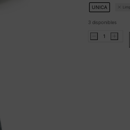
UNICA
Lim
3 disponibles
-
+
47
BRANDGorra"NH
Boston
Bruins
Double
Header
Mesh
47
HITCH
RF"color
negro
cantidad