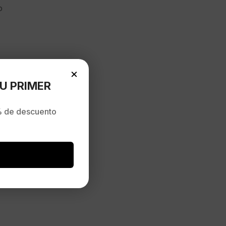
o
×
U PRIMER
 de descuento