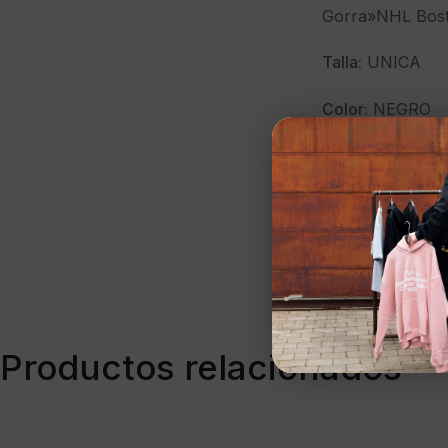
Gorra»NHL Bost
Talla:
UNICA
Color:
NEGRO
Marca:
47 BRA
Modelo:
H-DHT
Temporada:
OI-
Clave:
39876
Productos relacionados