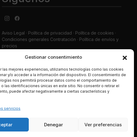
Aviso Legal
·
Política de privacidad
·
Política de cookies ·
Condiciones generales Contratación ·
Política de envíos y
precios
Gestionar consentimiento
LUJONYC S.L., C. Potosí, N-2, Centro Comercial La Maquinista,
Local C-4, 08030, Barcelona España. CIF B-62786496. Los
r las mejores experiencias, utilizamos tecnologías como las cookies
datos de las tarjetas de crédito se introducen en una página
nar y/o acceder a la información del dispositivo. El consentimiento de
segura de la entidad bancaria, y son transferidos mediante
ologías nos permitirá procesar datos como el comportamiento de
tencología SSL de manera íntegra, segura, y totalmente
 las identificaciones únicas en este sitio. No consentir o retirar el
cifrada o encriptada a través de la red.
nto, puede afectar negativamente a ciertas características y
Pago seguro
os servicios
ceptar
Denegar
Ver preferencias