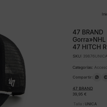
Ini
47 BRAND
Gorra»NHL 
47 HITCH R
SKU:
39876UNIC
Categorías:
Acceso
Compartir:
47 BRAND
39,95
€
: UNICA
Talla