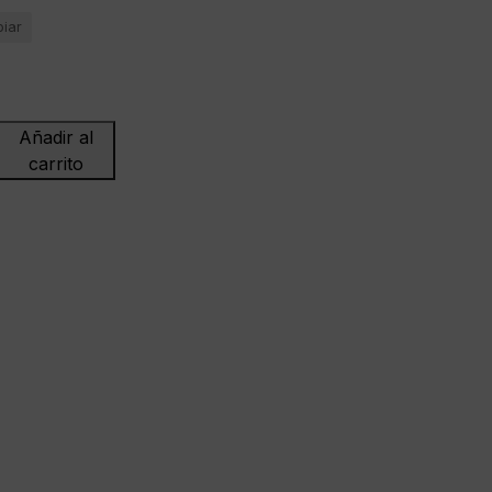
piar
Añadir al
carrito
L