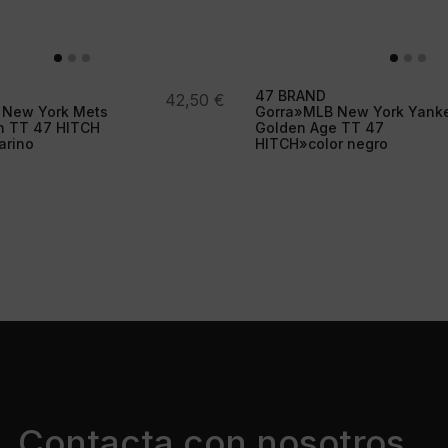
47 BRAND
42,50
€
 New York Mets
Gorra»MLB New York Yank
h TT 47 HITCH
Golden Age TT 47
arino
HITCH»color negro
Contacta con nosotros