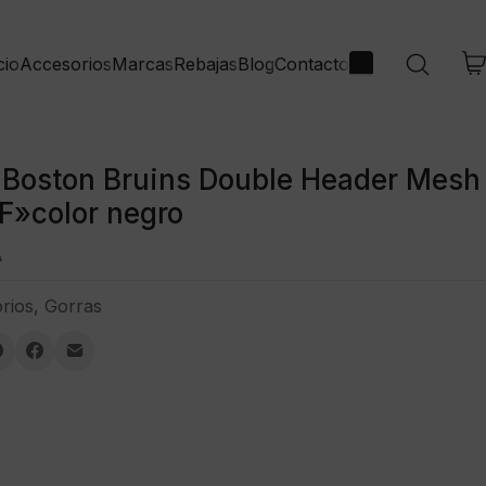
cio
Marcas
Rebajas
Blog
Contacto
Accesorios
Boston Bruins Double Header Mesh
F»color negro
A
rios
,
Gorras