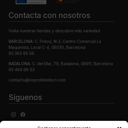
Contacta con nosotros
Visita nuestras tiendas y descubre más variedad.
BARCELONA:
C. Potosí, N-2, Centro Comercial La
Maquinista, Local C-4, 08030, Barcelona
93 360 85 06
BADALONA:
C. del Mar, 79, Badalona, 08911, Barcelona
93 464 68 63
contacto@noproblembcn.com
Síguenos