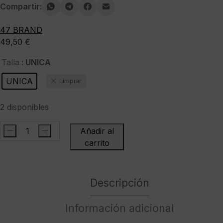
Compartir:
47 BRAND
49,50
€
: UNICA
Talla
UNICA
Limpiar
2 disponibles
-
+
Añadir al
47
carrito
BRANDGorra"MLB
New
York
Descripción
Yankees
Golden
Información adicional
Age
TT