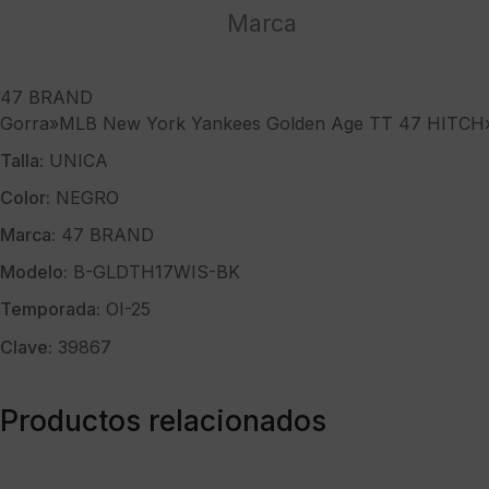
47
Marca
HITCH"color
negro
47 BRAND
cantidad
Gorra»MLB New York Yankees Golden Age TT 47 HITCH»
Talla:
UNICA
Color:
NEGRO
Marca:
47 BRAND
Modelo:
B-GLDTH17WIS-BK
Temporada:
OI-25
Clave:
39867
Productos relacionados