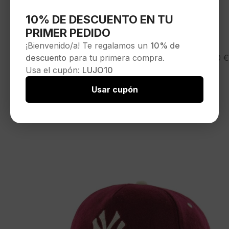
10% DE DESCUENTO EN TU
PRIMER PEDIDO
¡Bienvenido/a! Te regalamos un
10% de
47 BRAND
45,00
€
descuento
para tu primera compra.
Gorra»MLB New York Yankees Foundational
Usa el cupón:
LUJO10
47 CAPTAIN RL»color beige
Seleccionar opciones
Usar cupón