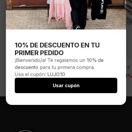
10% DE DESCUENTO EN TU
PRIMER PEDIDO
¡Bienvenido/a! Te regalamos un
10% de
DIKIES Bufanda » STEVENSVILLE
El
El
descuento
para tu primera compra.
45,00
€
59,00
€
SCARF WHITECAP GRAY «
precio
precio
Usa el cupón:
LUJO10
-24%
Seleccionar opciones
original
actual
Usar cupón
era:
es:
59,00 €.
45,00 €.