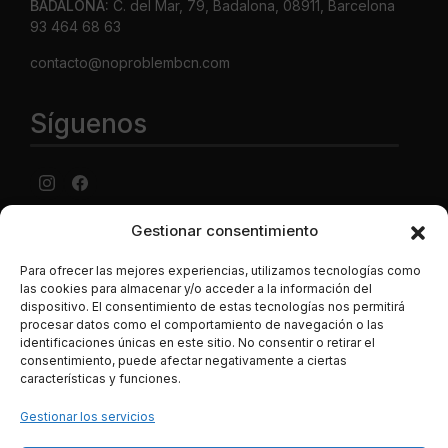
BADALONA:
C. del Mar, 79, Badalona, 08911, Barcelona
93 464 68 63
contacto@noproblembcn.com
Síguenos
Gestionar consentimiento
Aviso Legal
·
Política de privacidad
·
Política de cookies ·
Condiciones generales Contratación ·
Política de envíos y
Para ofrecer las mejores experiencias, utilizamos tecnologías como
precios
las cookies para almacenar y/o acceder a la información del
dispositivo. El consentimiento de estas tecnologías nos permitirá
LUJONYC S.L., C. Potosí, N-2, Centro Comercial La
procesar datos como el comportamiento de navegación o las
Maquinista, Local C-4, 08030, Barcelona España. CIF B-
identificaciones únicas en este sitio. No consentir o retirar el
62786496. Los datos de las tarjetas de crédito se
consentimiento, puede afectar negativamente a ciertas
introducen en una página segura de la entidad bancaria, y
características y funciones.
son transferidos mediante tencología SSL de manera
Gestionar los servicios
íntegra, segura, y totalmente cifrada o encriptada a través
de la red.