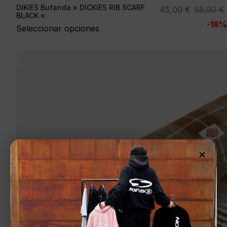
DIKIES Bufanda » DICKIES RIB SCARF
El
El
45,00
€
55,00
€
BLACK «
precio
precio
-18%
Seleccionar opciones
original
actual
era:
es:
55,00 €.
45,00 €.
×